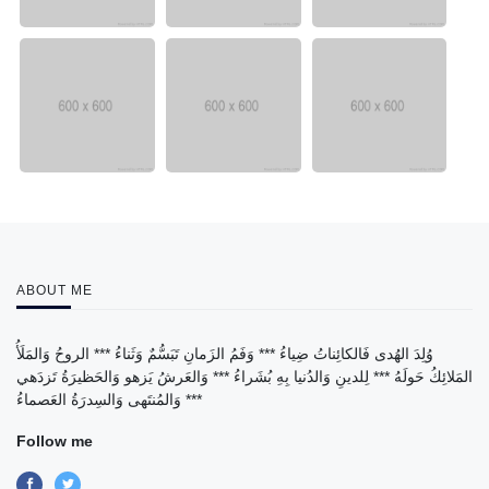
ABOUT ME
وُلِدَ الهُدى فَالكائِناتُ ضِياءُ *** وَفَمُ الزَمانِ تَبَسُّمٌ وَثَناءُ *** الروحُ وَالمَلَأُ
المَلائِكُ حَولَهُ *** لِلدينِ وَالدُنيا بِهِ بُشَراءُ *** وَالعَرشُ يَزهو وَالحَظيرَةُ تَزدَهي
*** وَالمُنتَهى وَالسِدرَةُ العَصماءُ
Follow me