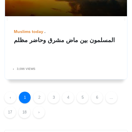
Muslims today
المسلمون بين ماض مشرق وحاضر مظلم
3,096 VIEWS
‹
1
2
3
4
5
6
...
17
18
›