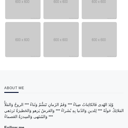
ABOUT ME
وُلِدَ الهُدى فَالكائِناتُ ضِياءُ *** وَفَمُ الزَمانِ تَبَسُّمٌ وَثَناءُ *** الروحُ وَالمَلَأُ
المَلائِكُ حَولَهُ *** لِلدينِ وَالدُنيا بِهِ بُشَراءُ *** وَالعَرشُ يَزهو وَالحَظيرَةُ تَزدَهي
*** وَالمُنتَهى وَالسِدرَةُ العَصماءُ
Follow me