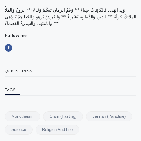
وُلِدَ الهُدى فَالكائِناتُ ضِياءُ *** وَفَمُ الزَمانِ تَبَسُّمٌ وَثَناءُ *** الروحُ وَالمَلَأُ
المَلائِكُ حَولَهُ *** لِلدينِ وَالدُنيا بِهِ بُشَراءُ *** وَالعَرشُ يَزهو وَالحَظيرَةُ تَزدَهي
*** وَالمُنتَهى وَالسِدرَةُ العَصماءُ
Follow me
QUICK LINKS
TAGS
Monotheism
Siam (Fasting)
Jannah (Paradise)
Science
Religion And Life