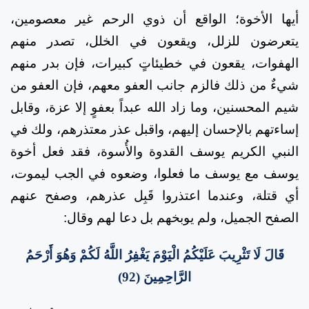
أيها الأخوة؛ الواقع أن ذوي الرحم غير معصومين،
يتعرضون للزلل، ويقعون في الخلل، تصدر منهم
الهفوات، يقعون في خطيئاتٍ كبيرات، فإن بدر منهم
شيءٌ من ذلك فالزم جانب العفو معهم، فإن العفو من
شيم المحسنين، وما زاد الله عبداً بعفوٍ إلا عزة، وقابل
إساءتهم بالإحسان إليهم، واقبل عذر معتذرهم، ولك في
النبي الكريم يوسف القدوة والأُسوة، فقد فعل أخوة
يوسف مع يوسف ما فعلوا، وضعوه في الجب ليموت،
أي قتلة، وعندما اعتذروا قَبِل عذرهم، وصفح عنهم
الصفح الجميل، ولم يوبخهم بل دعا لهم وقال
:
قَالَ لَا تَثْرِيبَ عَلَيْكُمُ الْيَوْمَ يَغْفِرُ اللَّهُ لَكُمْ وَهُوَ أَرْحَمُ
الرَّاحِمِينَ (92)