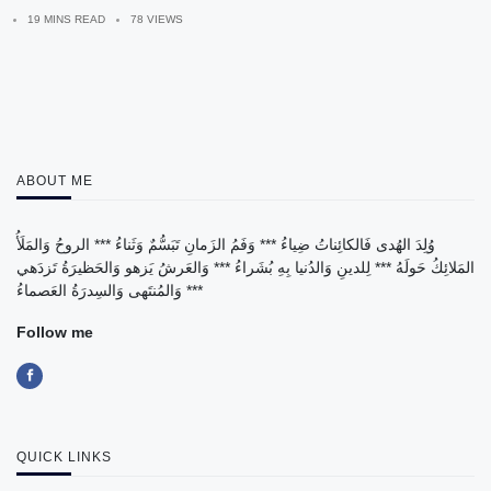
19 MINS READ
78 VIEWS
ABOUT ME
وُلِدَ الهُدى فَالكائِناتُ ضِياءُ *** وَفَمُ الزَمانِ تَبَسُّمٌ وَثَناءُ *** الروحُ وَالمَلَأُ
المَلائِكُ حَولَهُ *** لِلدينِ وَالدُنيا بِهِ بُشَراءُ *** وَالعَرشُ يَزهو وَالحَظيرَةُ تَزدَهي
*** وَالمُنتَهى وَالسِدرَةُ العَصماءُ
Follow me
QUICK LINKS