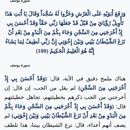
سورة يوسف
وَرَفَعَ أَبَوَيْهِ عَلَى الْعَرْشِ وَخَرُّوا لَهُ سُجَّداً وَقَالَ يَا أَبَتِ هَذَا
تَأْوِيلُ رُؤْيَايَ مِنْ قَبْلُ قَدْ جَعَلَهَا رَبِّي حَقّاً وَقَدْ أَحْسَنَ بِي
إِذْ أَخْرَجَنِي مِنَ السِّجْنِ وَجَاءَ بِكُمْ مِنَ الْبَدْوِ مِنْ بَعْدِ أَنْ
نَزَغَ الشَّيْطَانُ بَيْنِي وَبَيْنَ إِخْوَتِي إِنَّ رَبِّي لَطِيفٌ لِمَا يَشَاءُ
إِنَّهُ هُوَ الْعَلِيمُ الْحَكِيمُ (100)
سورة يوسف
هناك ملمح دقيق في الآية، قال
:
(وَقَدْ أَحْسَنَ بِي إِذْ
أَخْرَجَنِي مِنَ السِّجْنِ)
لم يقل من الجب، إن قال: إن
أخرجني من الجب ذكرهم بخطيئتهم، تجاهل خطيئتهم
قال
:
(وَقَدْ أَحْسَنَ بِي إِذْ أَخْرَجَنِي مِنَ السِّجْنِ وَجَاءَ بِكُمْ
مِنَ الْبَدْوِ مِنْ بَعْدِ أَنْ نَزَغَ الشَّيْطَانُ بَيْنِي وَبَيْنَ إِخْوَتِي)
لم
يصف أنهم أعداء، قال: نزغ الشيطان بيننا، هذا تلطف