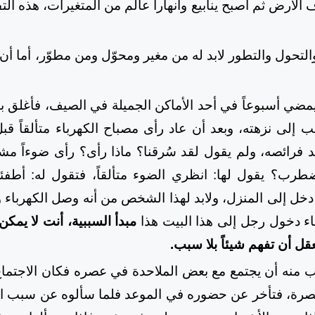
لأرض ثم أصبح ينابيع وأنهاراً عالم من المتغيرات، هذه التف
 والتحول والتطور لابد له من مغير ومحوّل ومن مطوّر، أما 
 يمضي أسبوعاً في أحد الأماكن الجميلة في الصيف، فأغلق باب
ب إلى نزهته، وبعد أن عاد رأى مصباح الكهرباء متألقاً قب
د فرائصه، ولم يقول لقد سُرقنا؟ ماذا رأى؟ رأى ضوءاً مشت
طرب؟ يقول لها: انظري الضوء متألقاً، فتقول له: أطفئ
خل إلى المنزل، ولابد لهذا الشخص من أنه وصل الكهرباء وت
باء دخول رجل إلى هذا البيت هذا
مبدأ السببية، أنت لا يمكن
قل أن تفهم شيئاً بلا سبب.
طُلب منه أن يجتمع مع بعض الملاحدة في عصره فكان الاج
بصرة، فتأخر عن حضوره في الموعد فلما سألوه عن سبب التأخ