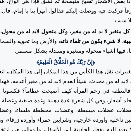
ا بعض الأشجار تصبح منبطحة ثم تشق فإذا هي ألواح، هذ
 فركبت فيه ووصلت إليكم فقالوا: أتهزأ بنا يا إمام، قال
لا سبب.
 كل متغير لا بد له من مغير، وكل متحول لابد له من محول
ية، لا شيء يكون من تلقاء ذاته،
والأرض وما تحويه والسماء 
ا، فيها أشياء متحولة ومتغيرة ومتبدلة بشكل مستمر:
﴿إِنَّ رَبَّكَ هُو الْخَلَّاقُ الْعَلِيمُ﴾
غييرات نقل هذا الكأس من هذا المكان إلى هذا المكان، انع
بد له من محدث، شيئاً انعدم لابد له من مغير أعدمه، فهذ
، فالنطفة في رحم المرأة كيف أصبحت عظاماً؟ فكسونا ال
الجلد أشعار، وفي كل شعرة غدة دهنية وغدة صبغية وعضلة
عضلات عضلات مبسطة، وعضلات مخططة ملساء، وعضلات
يين داخلية وأوردة خارجية، وشرايين حمراء وأوردة زرقاء،
ا يعود الدم بفعل الجاذبية إلى الأسفل، والدوالي هي ارتخ