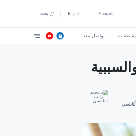
بحث
English
Français
قتطفات
تواصل معنا
والسببية
ر
لنابلسي