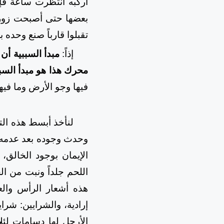
أركبه انتظرت ساعة فإذ
بعضها حتى أصبحت زورقاً
تقبلوا قارباً صنع وحده ب
إذاً:
مبدأ السببية أن
محرك هذا هو مبدأ السبب
فيها وجو الأرض وما فيه
لنأخذ أبسط هذه الت
وحدث وجوده بعد عدمه لا
الإيمان بوجود الخالق
اللحم جلداً ونبت من 
هذه أشعار الرأس وال
إرادية، والشرايين: شرا
الأرجل لها دسامات لِئل