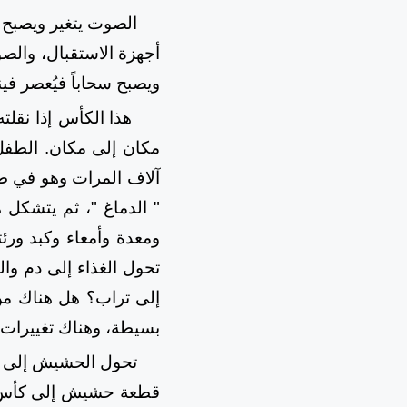
الصوت يتغير ويصبح ك
أجهزة الاستقبال، والصو
ويصبح سحاباً فيُعصر فينق
هذا الكأس إذا نقلت
مكان إلى مكان. الطفل
آلاف المرات وهو في طر
" الدماغ "، ثم يتشكل 
ومعدة وأمعاء وكبد ورئ
تحول الغذاء إلى دم وا
إلى تراب؟ هل هناك من
بسيطة، وهناك تغييرات با
تحول الحشيش إلى حل
قطعة حشيش إلى كأس حل