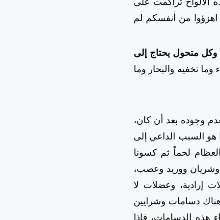
ه الألواح تراكمت على
: اهزؤوا من أنفسكم لم
، وكل متحول يحتاج إلى
وما تخفيه والبحار وما
دم وجوده بعد أن كان،
ا هو السبب الداعي إلى
عظام لحماً ثم كسونا
 وشريان ووريد وعصب،
 إرادية، وعضلات لا
 وهناك دسامات وشرايين
اء هذه الدسامات، فإذا