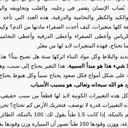
ُصاب الإنسان بِقصر في رجليه، والقلب وتجاويفه والرئت
لكبد والكظر والنخامية والدرقية، هذه الغدد التي تأخذ ب
حث 5000 وظيفة كلها متغيرات، كيف أخذت الصفراء مادتها من الدم؟ 
كرياس وأعطى الصفراء وأعطى الدرقية وأعطى النخام
حتاج، فهذه المتغيرات لابد لها من مغيّر.
يد والبلاط وكل مواد البناء اتركها سنة هل تصبح بيتاً؟ هذا
 شيء هذا هو مبدأ السببية
، هذا التغير يحتاج إلى سبب، و
ات على شكل أمواج فكل صعود يحتاج سبباً وكل هبوط يحتاج 
هو الله سبحانه وتعالى، هو مسبب الأسباب
.
كل هذه التغييرات الكونية لابد لها قطعاً من سبب حقيقي
يقول لك: تعمل 300 كم بالتنكة، إذا كانت 5
وزنها 150 طناً وهي فارغة، ووزن وقودها 150 طناً تصور أن السي