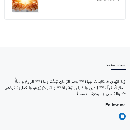
7,658 مشاهدة
سيدنا محمد
وُلِدَ الهُدى فَالكائِناتُ ضِياءُ *** وَفَمُ الزَمانِ تَبَسُّمٌ وَثَناءُ *** الروحُ وَالمَلَأُ
المَلائِكُ حَولَهُ *** لِلدينِ وَالدُنيا بِهِ بُشَراءُ *** وَالعَرشُ يَزهو وَالحَظيرَةُ تَزدَهي
*** وَالمُنتَهى وَالسِدرَةُ العَصماءُ
Follow me