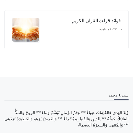
فوائد قراءة القرآن الكريم
7,651 مشاهدة
سيدنا محمد
وُلِدَ الهُدى فَالكائِناتُ ضِياءُ *** وَفَمُ الزَمانِ تَبَسُّمٌ وَثَناءُ *** الروحُ وَالمَلَأُ
المَلائِكُ حَولَهُ *** لِلدينِ وَالدُنيا بِهِ بُشَراءُ *** وَالعَرشُ يَزهو وَالحَظيرَةُ تَزدَهي
*** وَالمُنتَهى وَالسِدرَةُ العَصماءُ