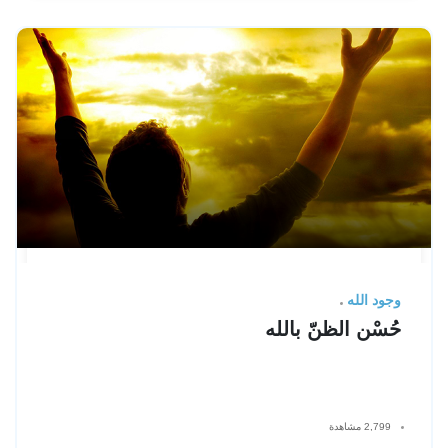
وجود الله
حُسْن الظنّ بالله
2,799 مشاهدة