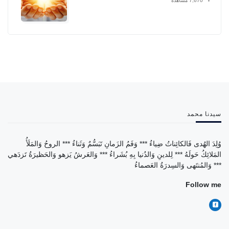
7,670 مشاهدة
سيدنا محمد
وُلِدَ الهُدى فَالكائِناتُ ضِياءُ *** وَفَمُ الزَمانِ تَبَسُّمٌ وَثَناءُ *** الروحُ وَالمَلَأُ
المَلائِكُ حَولَهُ *** لِلدينِ وَالدُنيا بِهِ بُشَراءُ *** وَالعَرشُ يَزهو وَالحَظيرَةُ تَزدَهي
*** وَالمُنتَهى وَالسِدرَةُ العَصماءُ
Follow me