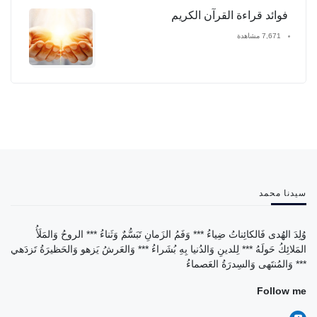
فوائد قراءة القرآن الكريم
7,671 مشاهدة
سيدنا محمد
وُلِدَ الهُدى فَالكائِناتُ ضِياءُ *** وَفَمُ الزَمانِ تَبَسُّمٌ وَثَناءُ *** الروحُ وَالمَلَأُ
المَلائِكُ حَولَهُ *** لِلدينِ وَالدُنيا بِهِ بُشَراءُ *** وَالعَرشُ يَزهو وَالحَظيرَةُ تَزدَهي
*** وَالمُنتَهى وَالسِدرَةُ العَصماءُ
Follow me