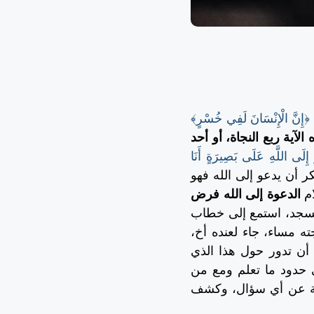
﴿إِنَّ الْإِنْسَانَ لَفِي خُسْرٍ﴾
آية ربع النجاة، أو أحد
ِلَى اللَّهِ عَلَى بَصِيرَةٍ أَنَا
كر أن يدعو إلى الله فهو
ام
الدعوة إلى الله فرض
سجد، استمع إلى خطاب
ته مساء، جاء لعنده أخ،
أن تدور حول هذا الذي
حدود ما تعلم ومع من
إجابة عن أي سؤال، وكشف