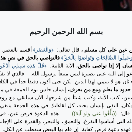
بسم الله الرحمن الرحيم
 عين على كل مسلم
،
قال تعالى:
﴿وَالْعَصْرِ﴾
أقسم بالعصر.
ا وَعَمِلُوا الصَّالِحَاتِ وَتَوَاصَوْا بِالْحَقِّ﴾
فالتواصي بالحق في نص هذه ال
إنسان إلا إذا تواصى بالحق
، الآية الثانية.
﴿قُلْ هَذِهِ سَبِيلِي أَدْعُو إ
عو إلى الله على بصيرة ليس متبعاً لرسول الله.
فالذي لا يف
 هو لا ينتمي لهذا الدين. لكن حتى أكون دقيقاً جداً في الكل
دود ما يعلم ومع من يعرف،
إنسان جلس يوم الجمعة في م
متين، كتب الآية، وكتب شيئاً من شرحها، الآن سيلتقي مع زوج
ان، التقى بإنسان يحبه، كل لقاءاتك في هذه الجمعة ينبغي 
 قال:
((بلِّغُوا عني ولو آية))
هذه الدعوة فرض عين، في 
لله التي أساسها التفرغ، والتعمق، والتبحر، والقدرة على ال
 فهذه دعوة فرض كفاية، إن قام بها البعض سقطت عن الكل.