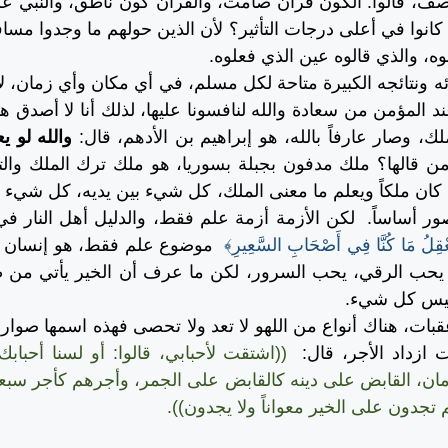
وصف، قالوا: الكون قرآن صامت، والقرآن كون ناطق، والنبي عل
ا كانوا في أعلى درجات التأثير؟ لأن الذين حولهم ما وجدوا مساف
وه، والذي قالوه عين الذي فعلوه.
ه ونتائجه الكبيرة متاحة لكل مسلم، في أي مكان وأي زمان، لا 
ند المؤمن من سعادة والله لنافسونا عليها، لذلك أنا لا أصدق ه
، وصار عارفاً بالله، هو إبراهيم بن الأدهم، قال:
والله لو ي
 قالها؟ ملك مدفون بجبلة بسوريا، هو ملك ترك الملك والت
ه كان ملكاً ويعلم ما معنى الملك، كل شيء بين يديه، كل شيء ل
ور أساساً.
لكن الأزمة أزمة علم فقط، والدليل أهل النار في
 نَعْقِلُ مَا كُنَّا فِي أَصْحَابِ السَّعِيرِ﴾
موضوع علم فقط، هو إنسان ي
 يحب الرقي، يحب السرور، لكن ما عرف أن الخير يأتي من طر
ليس كل شيء.
بات، هناك أنواع من اللهو لا تعد ولا تحصى فهذه اسمها صوار
 ازداد الأجر، قال:
((اشتقت لأحبابي، قالوا: أو لسنا أحبابك
مان، القابض على دينه كالقابض على الجمر، وأجرهم كأجر سبعين
 تجدون على الخير معواناً ولا يجدون)).