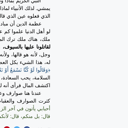
النبي الكريم بماذا 
يمشي. لذلك الأنبياء لماذ
الذي فعلوه عين الذي قال
عظمة الدين أن مبادئ
لو أهل الدنيا علموا كم ع
ملك، هناك ملك ترك الملك
لقاتلونا عليها بالسيوف،
من
وجل، لأنه هو قالها، ولأن
له، هذا الشيء بكل العص
﴿وَقَالُوا لَوْ كُنَّا نَسْمَعُ أَوْ
السلامة، يحب السعادة،
اكتشف المال فرأى أنه 
عندنا هنا صوارف وعق
كثرت الصوارف والعقبات
أحبابي يأتون في آخر الز
قال: بل منكم، قال: لأنكم