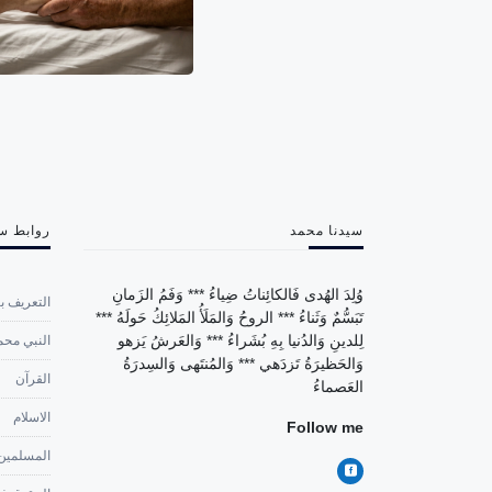
سيدنا محمد
روابط س
وُلِدَ الهُدى فَالكائِناتُ ضِياءُ *** وَفَمُ الزَمانِ
التعريف با
تَبَسُّمٌ وَثَناءُ *** الروحُ وَالمَلَأُ المَلائِكُ حَولَهُ ***
لِلدينِ وَالدُنيا بِهِ بُشَراءُ *** وَالعَرشُ يَزهو
النبي محم
وَالحَظيرَةُ تَزدَهي *** وَالمُنتَهى وَالسِدرَةُ
القرآن
العَصماءُ
الاسلام
Follow me
المسلمين