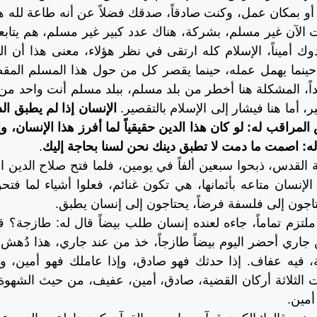
، أو بمكان عمل، وكنت صادقاً، صدقك فضلاً عن أنه طاعة لله 
نت الآن غير مسلم، بشركة، هناك عدد كبير غير مسلم، هم يتا
جدوك أميناً، الإسلام كله ارتقى في نظر هؤلاء، معنى هذا أن 
اً، حينما يهمل عمله، حينما يقصر كل من حول هذا المسلم المقصر
ً، المشكلة هنا أخطر من بلد مسلم، ببلد مسلم أنت واحد م
، أما هنا فيشار إلى الإسلام بالتقصير.
الإنسان إذا لم يطبق ال
لمراقب له: لو كان هذا الدين حقيقياً لما أفرز هذا الإنسان، وإذ
له: اصمت ما دمت لا تطبق دينك نحن لسنا بحاجة إليك
.
نجة القدس، ذبحوا سبعين ألفاً في يومين، فلما فتح صلاح الدين
لإنسان متاعه بأثمانها، هي تكون غنائم، فعلوا أشياء لما فتحو
حتاجون إلى فلسفة فرضاً، يحتاجون إلى إنسان يطبق.
، ملتزم تماماً، جاءه لعنده إنسان طلب بيضاً قال له: طازجة؟ ق
 جاري أحضر اليوم بيضاً طازجاً، خذ من عند جاري، هذا دُهش،
، فيه عفاف. إذا حدثك فهو صادق، وإذا عاملك فهو أمين، و
 الثلاثة أركان القضية، صادق، أمين، عفيف، من حيث الشهوة
أمين.