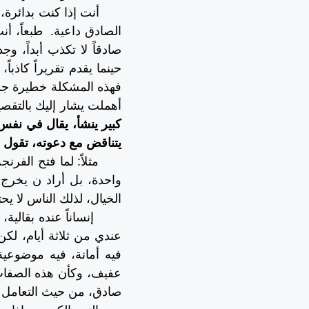
أنت إذا كنت بدائرة
الصادق داعية.
طبعاً، أ
صادقاً لا تكذب أبداً، و
حينما يقدم تقريراً كاذب
فهذه المشكلة خطيرة جدا
أهملت يشار إليك بالتقصير
كبير ينشأ، يقال في نفس ا
يتناقض مع دعوته، تقول 
مثلاً: لما فتح الفر
واحدة، بل أراد ن يخرج ا
الخيال، لذلك الناس لا ي
إنساناً عنده بقالية
عندي من ثلاثة أيام، لكن
فيه أمانة، فيه موضوعية
عفيف، وكأن هذه الصفات
صادق، من حيث التعامل 