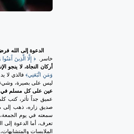
الدعوة إلى الله فرض
خاسر.
﴿ إِلَّا الَّذِينَ آَمَنُو
أركان النجاة، لا ينجو ال
وَمَنِ اتَّبَعَنِي﴾
فالذي لا يد
ليس على بصيرة، وشيء ثان
عين على كل مسلم في ح
عميق جداً تأثر، كتب كل
صديق زاره، ذهب إلى مك
سمعته في يوم الجمعة،
تعرف، أما الدعوة إلى ا
الملابسات والمتشابهات،