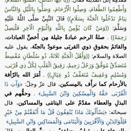
وَأَطْعِمُوا الطَّعَامَ، وَصِلُوا الْأَرْحَامَ، وَصَلُّوا بِاللَّيْلِ وَالنَّاسُ
نِيَامٌ تَدْخُلُوا الْجَنَّةَ بِسَلَامٍ))
قَالَ النَّبِيِّ صَلَّى اللَّهُ عَلَيْهِ
وَسَلَّمَ:
((وَمَنْ كَانَ يُؤْمِنُ بِاللَّهِ وَالْيَوْمِ الْآخِرِ فَلْيَصِلْ
رَحِمَهُ))
.
صلةُ الرحم عبادةٌ جليلة مِن أخصِّ العبادات
،
والقائمُ بحقوقِ ذوي القربَى موعودٌ بالجنّة
، يقول عليه
الصلاة والسلام:
((وَأَهْلُ الْجَنَّةِ ثَلَاثَةٌ، ذُو سُلْطَانٍ مُقْسِطٌ
مُتَصَدِّقٌ مُوَفَّقٌ وَرَجُلٌ رَحِيمٌ، رَقِيقُ الْقَلْبِ لِكُلِّ ذِي قُرْبَى،
وَمُسْلِمٍ وَعَفِيفٌ مُتَعَفِّفٌ ذُو عِيَالٍ))
.
أمَرَ الله بالرّأفة
بالأرحام كما نرأَف بالمِسكين
، قال عزّ وجلّ:
﴿وَآَتِ ذَا
الْقُرْبَى حَقَّهُ وَالْمِسْكِينَ وَابْنَ السَّبِيل﴾
.
وحقُّهم في
البذلِ والعطاء مقدّمٌ على اليتامَى والمساكين
، قال
سبحانَه:
﴿يَسْأَلُونَكَ مَاذَا يُنْفِقُونَ قُلْ مَا أَنْفَقْتُمْ مِنْ خَيْرٍ
فَلِلْوَالِدَيْنِ وَالْأَقْرَبِينَ وَالْيَتَامَى وَالْمَسَاكِينِ وَابْنِ السَّبِيلِ﴾
وللسخاءِ عليهم ثوابٌ مضاعفٌ من ربِّ العالمين
، قَالَ