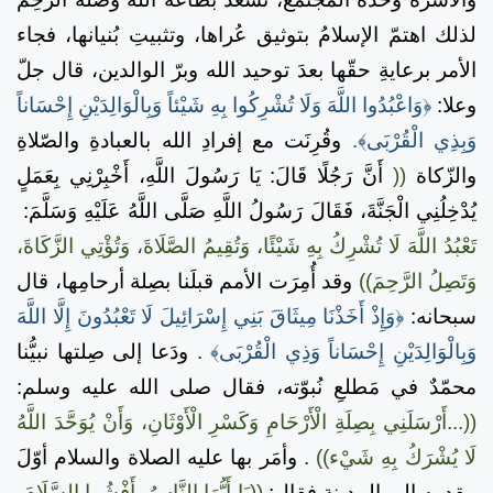
لذلك اهتمّ الإسلامُ بتوثيق عُراها، وتثبيتِ بُنيانها، فجاء
الأمر برعايةِ حقّها بعدَ توحيد الله وبرّ الوالدين، قال جلّ
وعلا:
﴿وَاعْبُدُوا اللَّهَ وَلَا تُشْرِكُوا بِهِ شَيْئاً وَبِالْوَالِدَيْنِ إِحْسَاناً
وَبِذِي الْقُرْبَى﴾.
وقُرِنَت مع إفرادِ الله بالعبادةِ والصّلاةِ
والزّكاة
((
أَنَّ رَجُلًا قَالَ: يَا رَسُولَ اللَّهِ، أَخْبِرْنِي بِعَمَلٍ
يُدْخِلُنِي الْجَنَّةَ، فَقَالَ رَسُولُ اللَّهِ صَلَّى اللَّهُ عَلَيْهِ وَسَلَّمَ:
تَعْبُدُ اللَّهَ لَا تُشْرِكُ بِهِ شَيْئًا، وَتُقِيمُ الصَّلَاةَ، وَتُؤْتِي الزَّكَاةَ،
وَتَصِلُ الرَّحِمَ))
وقد أُمِرَت الأمم قبلَنا بصِلة أرحامِها، قال
سبحانه:
﴿وَإِذْ أَخَذْنَا مِيثَاقَ بَنِي إِسْرَائِيلَ لَا تَعْبُدُونَ إِلَّا اللَّهَ
وَبِالْوَالِدَيْنِ إِحْسَاناً وَذِي الْقُرْبَى﴾
.
ودَعا إلى صِلتها نبيُّنا
محمّدٌ في مَطلعِ نُبوّته، فقال صلى الله عليه وسلم:
((...أَرْسَلَنِي بِصِلَةِ الْأَرْحَامِ وَكَسْرِ الْأَوْثَانِ، وَأَنْ يُوَحَّدَ اللَّهُ
لَا يُشْرَكُ بِهِ شَيْء))
.
وأمَر بها عليه الصلاة والسلام أوّلَ
مقدمِه إلى المدينة فقال:
((يَا أَيُّهَا النَّاسُ، أَفْشُوا السَّلَامَ،