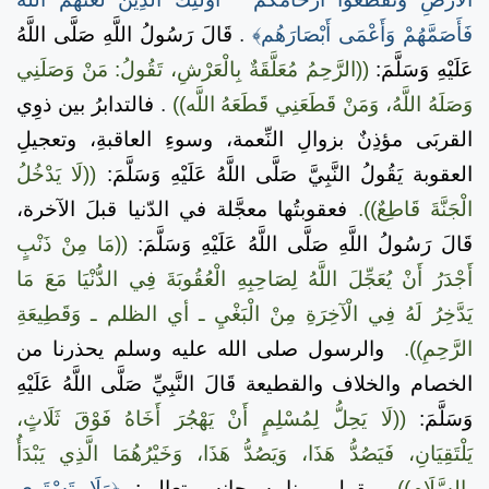
فَأَصَمَّهُمْ وَأَعْمَى أَبْصَارَهُم﴾
.
قَالَ رَسُولُ اللَّهِ صَلَّى اللَّهُ
عَلَيْهِ وَسَلَّمَ:
((الرَّحِمُ مُعَلَّقَةٌ بِالْعَرْشِ، تَقُولُ: مَنْ وَصَلَنِي
وَصَلَهُ اللَّهُ، وَمَنْ قَطَعَنِي قَطَعَهُ اللَّه))
.
فالتدابرُ بين ذوِي
القربَى مؤذِنٌ بزوالِ النِّعمة، وسوءِ العاقبةِ، وتعجيلِ
العقوبة يَقُولُ النَّبِيَّ صَلَّى اللَّهُ عَلَيْهِ وَسَلَّمَ:
((لَا يَدْخُلُ
الْجَنَّةَ قَاطِعٌ)).
فعقوبتُها معجَّلة في الدّنيا قبلَ الآخرة،
قَالَ رَسُولُ اللَّهِ صَلَّى اللَّهُ عَلَيْهِ وَسَلَّمَ:
((مَا مِنْ ذَنْبٍ
أَجْدَرُ أَنْ يُعَجِّلَ اللَّهُ لِصَاحِبِهِ الْعُقُوبَةَ فِي الدُّنْيَا مَعَ مَا
يَدَّخِرُ لَهُ فِي الْآخِرَةِ مِنْ الْبَغْيِ ـ أي الظلم ـ وَقَطِيعَةِ
الرَّحِمِ)).
والرسول صلى الله عليه وسلم يحذرنا من
الخصام والخلاف والقطيعة قَالَ النَّبِيِّ صَلَّى اللَّهُ عَلَيْهِ
وَسَلَّمَ:
((لَا يَحِلُّ لِمُسْلِمٍ أَنْ يَهْجُرَ أَخَاهُ فَوْقَ ثَلَاثٍ،
يَلْتَقِيَانِ، فَيَصُدُّ هَذَا، وَيَصُدُّ هَذَا، وَخَيْرُهُمَا الَّذِي يَبْدَأُ
بِالسَّلَامِ))
ويقول ربنا سبحانه وتعالى:
﴿وَلَا تَسْتَوِي