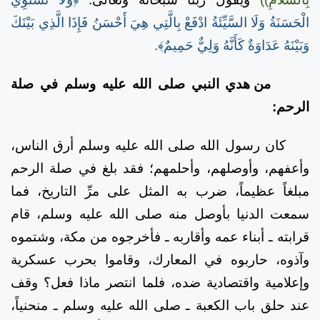
الْحَسَنَةُ وَلَا السَّيِّئَةُ ادْفَعْ بِالَّتِي هِيَ أَحْسَنُ فَإِذَا الَّذِي بَيْنَكَ
وَبَيْنَهُ عَدَاوَةٌ كَأَنَّهُ وَلِيٌّ حَمِيمٌ﴾.
من هدي النبي صلى الله عليه وسلم في صلة
الرحم:
كان رسول الله صلى الله عليه وسلم أرق الناس،
وأعفهم، وأوصلهم، وأحلمهم؛ فقد بلغ في صلة الرحم
مبلغاً عظيماً، ضرب به المثل على مرِّ التاريخ، فما
سمعت الدنيا بأوصل منه صلى الله عليه وسلم، قام
قرابته ـ أبناء عمه وأقاربه ـ فأخرجوه من مكة، وشتموه
وآذوه، حاربوه في المعارك، وقاموا بحرب عسكرية
وإعلامية واقتصادية ضده، فلما انتصر ماذا فعل؟ وقف
عند حلق باب الكعبة ـ صلى الله عليه وسلم ـ منحنياً،