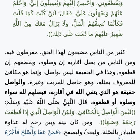
وَيَقْطَعُونِي، وَأُحْسِنُ إِلَيْهِمْ وَيُسِيئُونَ إِلَيَّ، وَأَحْلُمُ
عَنْهُمْ وَيَجْهَلُونَ عَلَيَّ، فَقَالَ: لَئِنْ كُنْتَ كَمَا قُلْتَ
فَكَأَنَّمَا تُسِفُّهُمْ الْمَلَّ، وَلَا يَزَالُ مَعَكَ مِنْ اللَّهِ
ظَهِيرٌ عَلَيْهِمْ مَا دُمْتَ عَلَى ذَلِك)).
كثير من الناس مضيعون لهذا الحق، مفرطون فيه.
ومن الناس من يصل أقاربه إن وصلوه، ويقطعهم إن
قطعوه, وهذا في الحقيقة ليس بواصل، وإنما هو مكافئ
للمعروف بمثله، وهو حاصل للقريب وغيره،
والواصل
حقيقة هو الذي يتقي الله في أقاربه، فيصلهم لله سواء
وصلوه أو قطعوه
، قَالَ النَّبِيِّ صَلَّى اللَّهُ عَلَيْهِ وَسَلَّمَ:
((لَيْسَ الْوَاصِلُ بِالْمُكَافِئِ، وَلَكِنْ الْوَاصِلُ الَّذِي إِذَا قُطِعَتْ
رَحِمُهُ وَصَلَهَا)).
ومن كان بينه وبين رحمٍ له عداوة
فليبادِر بالصّلة، وليعفُ وليصفح.
﴿فَمَنْ عَفَا وَأَصْلَحَ فَأَجْرُهُ