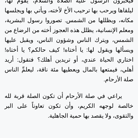
فيخبرون الرسول عليه الصلاة والسلام، يقوم لها،
ليلقاها ويرحب بها ترحيب الأخ لأخته، ويأتي بها ويجلسها
مكانه، ويظللها من الشمس. تصوروا رسول البشرية،
ومعلم الإنسانية، يظلل هذه العجوز أخته من الرضاع من
الشمس، ويترك الناس وشؤون الناس، ويقبل عليها
ويسألها ويقول لها: يا أختاه! كيف حالكم؟ يا أختاه!
اختاري الحياة عندي، أو تريدين أهلك؟ فتقول: أريد
أهلي، فيمتعها بالمال ويعطيها مئة ناقة، ليعلمِّ الناس
صلة الأرحام.
يراعي في صلة الأرحام أن تكون الصلة قربة لله
خالصة لوجهه الكريم، وأن تكون تعاوناً على البر
والتقوى، ولا يقصد بها حمية الجاهلية.