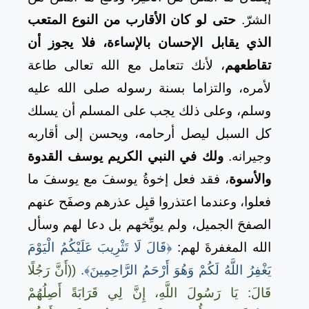
الشرّ.
حتى لو كان الأقارب من النوع المتعب
الذي يقابل الإحسان بالإساءة، فلا يجوز أن
تقاطعهم
، لأنك تتعامل مع الله تعالى طاعة
لأمره، والتزاما بسنة رسوله صلى الله عليه
وسلم، وعلى ذلك يجب على المسلم أن يسلك
كل السبل ليصل أرحامه، ويحسن إلى أقاربه
وجيرانه.
ولك في النبي الكريم يوسف القدوة
والأسوة
، فقد فعل إخوةُ يوسفَ مع يوسفَ ما
فعلوا، وعندما اعتذروا قبِل عذرهم وصفَح عنهم
الصفحَ الجميل، ولم يوبِّخهم بل دعا لهم وسأل
الله المغفرةَ لهم:
﴿قَالَ لَا تَثْرِيبَ عَلَيْكُمُ الْيَوْمَ
يَغْفِرُ اللَّهُ لَكُمْ وَهُوَ أَرْحَمُ الرَّاحِمِينَ﴾.
((أَنَّ رَجُلًا
قَالَ: يَا رَسُولَ اللَّهِ، إِنَّ لِي قَرَابَةً أَصِلُهُمْ