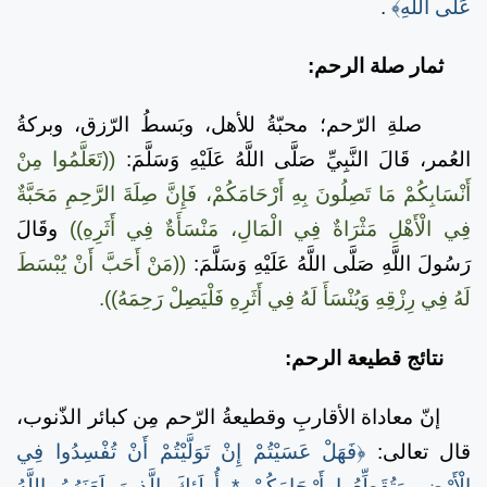
عَلَى اللَّهِ﴾
.
ثمار صلة الرحم:
صلةِ الرّحم؛ محبّةُ للأهل، وبَسطُ الرّزق، وبركةُ
العُمر، قَالَ النَّبِيِّ صَلَّى اللَّهُ عَلَيْهِ وَسَلَّمَ:
((تَعَلَّمُوا مِنْ
أَنْسَابِكُمْ مَا تَصِلُونَ بِهِ أَرْحَامَكُمْ، فَإِنَّ صِلَةَ الرَّحِمِ مَحَبَّةٌ
فِي الْأَهْلِ مَثْرَاةٌ فِي الْمَالِ، مَنْسَأَةٌ فِي أَثَرِهِ))
وقَالَ
رَسُولَ اللَّهِ صَلَّى اللَّهُ عَلَيْهِ وَسَلَّمَ:
((مَنْ أَحَبَّ أَنْ يُبْسَطَ
لَهُ فِي رِزْقِهِ وَيُنْسَأَ لَهُ فِي أَثَرِهِ فَلْيَصِلْ رَحِمَهُ)).
نتائج قطيعة الرحم:
إنّ معاداة الأقاربِ وقطيعةُ الرّحم مِن كبائر الذّنوب،
قال تعالى:
﴿فَهَلْ عَسَيْتُمْ إِنْ تَوَلَّيْتُمْ أَنْ تُفْسِدُوا فِي
الْأَرْضِ وَتُقَطِّعُوا أَرْحَامَكُمْ * أُولَئِكَ الَّذِينَ لَعَنَهُمُ اللَّهُ