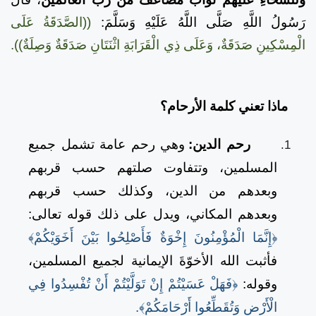
رَسُولُ اللَّهِ صَلَّى اللَّهُ عَلَيْهِ وَسَلَّمَ:
((الصَّدَقَةُ عَلَى
الْمِسْكِينِ صَدَقَةٌ، وَعَلَى ذِي الْقَرَابَةِ اثْنَتَانِ صَدَقَةٌ وَصِلَةٌ)).
ماذا تعني كلمة الأرحام؟
رحم الدين:
وهي رحم عامة تشمل جميع
المسلمين، وتتفاوت صلتهم حسب قربهم
وبعدهم من الدين، وكذلك حسب قربهم
وبعدهم المكاني، ويدل على ذلك قوله تعالى:
﴿إِنَّمَا الْمُؤْمِنُونَ إِخْوَةٌ فَأَصْلِحُوا بَيْنَ أَخَوَيْكُمْ﴾
فأثبت الله الأخوّةَ الإيمانية لجميع المسلمين،
وقوله:
﴿فَهَلْ عَسَيْتُمْ إِنْ تَوَلَّيْتُمْ أَنْ تُفْسِدُوا فِي
الْأَرْضِ وَتُقَطِّعُوا أَرْحَامَكُمْ﴾.