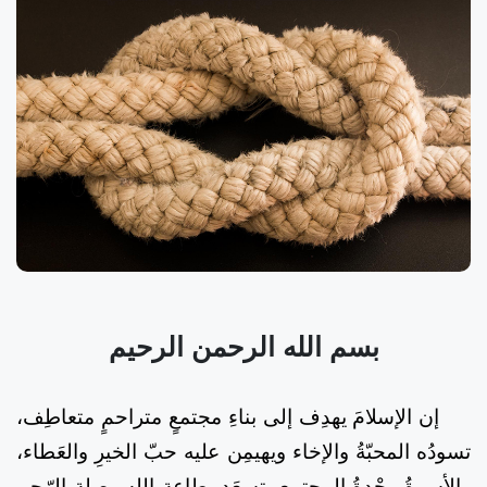
بسم الله الرحمن الرحيم
إن الإسلامَ يهدِف إلى بناءِ مجتمعٍ متراحمٍ متعاطِف،
تسودُه المحبّةُ والإخاء ويهيمِن عليه حبّ الخيرِ والعَطاء،
والأسرةُ وحْدةُ المجتمع، تسعَد بطاعة الله وصلة الرّحِم