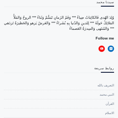
سيدنا محمد
وُلِدَ الهُدى فَالكائِناتُ ضِياءُ *** وَفَمُ الزَمانِ تَبَسُّمٌ وَثَناءُ *** الروحُ وَالمَلَأُ
المَلائِكُ حَولَهُ *** لِلدينِ وَالدُنيا بِهِ بُشَراءُ *** وَالعَرشُ يَزهو وَالحَظيرَةُ تَزدَهي
*** وَالمُنتَهى وَالسِدرَةُ العَصماءُ
Follow me
روابط سريعة
التعريف بالله
النبي محمد
القرآن
الاسلام