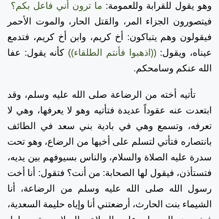
وهو يقول للقرابة وللعمومة:
ما ترون أني فاعل بكم؟
فيتصورون الجزاء المر، والقتل الحار، والموت الأحمر
فيقولون وهم يتباكون: أخ كريم، وابن أخ كريم، فتدمع
عيناه، ويقول:
((اذهبوا فأنتم الطلقاء))
كأنه يقول: عفا
الله عنكم وسامحكم.
تأتيه أخته من الرضاعة صلى الله عليه وسلم، وقد
ابتعدت عنه عقوداً عديدة فتأتيه وهو لا يعرفها، وهي لا
تعرفه، وتسمع وهي في بادية بني سعد في الطائف
بانتصاره فتأتي لتسلم على أخيها من الرضاع، وهو تحت
سدرة عليه الصلاة والسلام، والناس بسيوفهم بين يديه،
فتستأذن، فيقول لها الصحابة: من أنت؟ فتقول: أنا أخت
رسول الله صلى الله عليه وسلم من الرضاعة، أنا
الشيماء بنت الحارث، أرضعتني أنا وإياه حليمة السعدية،